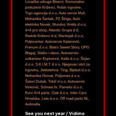
Lovačka udruga Biserci, Komunalno
poduzeće Križevci, Robin trgovine,
Trgo-agencija d.o.o, Auto servis Muli,
Mehanika Šantak, PZ Štriga, Auto
elektrika Novak, Mundus Viridis d.o.o,
4×4 pro shop, Atlantic Grupa d.d,
Radnik Križevci d.d, Martinjak d.o.o,
Poljocentar, Autoservis Katanović,
Frenum d.o.o, Bistro Sweet Story, OPG
Blagaj, Slatko i slano, Autoservis-
vulkanizer Expirence, Kaila d.o.o, Širjan
d.o.o, S.K.I.M.T d.o.o, Njegovac obrt za
trgovinu, Jeklotehna- Ting, Biplast d.o.o,
Mehanika Horvat, Poljomes d.o.o,
Šatori Dušak, Tokič d.o.o, Autoservis
Vinković, Schnee.hr, Pameks d.o.o,
Euro 4×4 parts, Ciak d.o.o, Inter Cars
Hrvatska, Lela d.o.o, Off road parts NL,
4x4mafia
See you next year / Vidimo