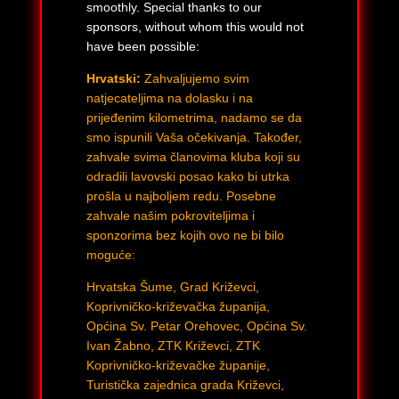
smoothly. Special thanks to our
sponsors, without whom this would not
have been possible:
Hrvatski:
Zahvaljujemo svim
natjecateljima na dolasku i na
prijeđenim kilometrima, nadamo se da
smo ispunili Vaša očekivanja. Također,
zahvale svima članovima kluba koji su
odradili lavovski posao kako bi utrka
prošla u najboljem redu. Posebne
zahvale našim pokroviteljima i
sponzorima bez kojih ovo ne bi bilo
moguće:
Hrvatska Šume, Grad Križevci,
Koprivničko-križevačka županija,
Općina Sv. Petar Orehovec, Općina Sv.
Ivan Žabno, ZTK Križevci, ZTK
Koprivničko-križevačke županije,
Turistička zajednica grada Križevci,