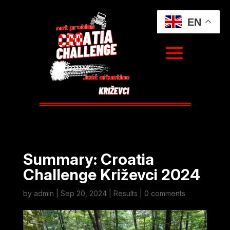
EN
Summary: Croatia
Challenge Križevci 2024
by
admin
|
Sep 20, 2024
|
Results
|
0 comments