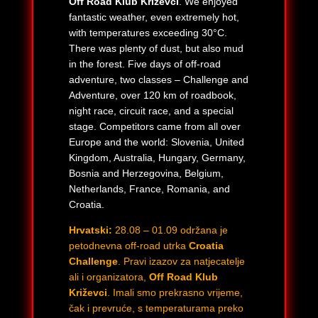
Off Road Klub Križevci
. We enjoyed
fantastic weather, even extremely hot,
with temperatures exceeding 30°C.
There was plenty of dust, but also mud
in the forest. Five days of off-road
adventure, two classes – Challenge and
Adventure, over 120 km of roadbook,
night race, circuit race, and a special
stage. Competitors came from all over
Europe and the world: Slovenia, United
Kingdom, Australia, Hungary, Germany,
Bosnia and Herzegovina, Belgium,
Netherlands, France, Romania, and
Croatia.
Hrvatski:
28.08 – 01.09 održana je
petodnevna off-road utrka
Croatia
Challenge
. Pravi izazov za natjecatelje
ali i organizatora,
Off Road Klub
Križevci
. Imali smo prekrasno vrijeme,
čak i prevruće, s temperaturama preko