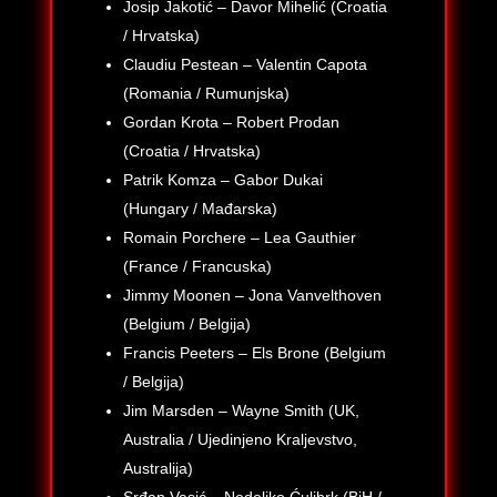
Josip Jakotić – Davor Mihelić (Croatia
/ Hrvatska)
Claudiu Pestean – Valentin Capota
(Romania / Rumunjska)
Gordan Krota – Robert Prodan
(Croatia / Hrvatska)
Patrik Komza – Gabor Dukai
(Hungary / Mađarska)
Romain Porchere – Lea Gauthier
(France / Francuska)
Jimmy Moonen – Jona Vanvelthoven
(Belgium / Belgija)
Francis Peeters – Els Brone (Belgium
/ Belgija)
Jim Marsden – Wayne Smith (UK,
Australia / Ujedinjeno Kraljevstvo,
Australija)
Srđan Vasić – Nedeljko Ćulibrk (BiH /